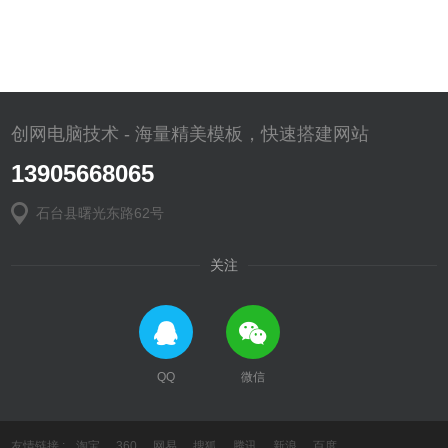
创网电脑技术 - 海量精美模板，快速搭建网站
13905668065
石台县曙光东路62号
关注
QQ
微信
友情链接 :
淘宝
360
网易
搜狐
腾讯
新浪
百度