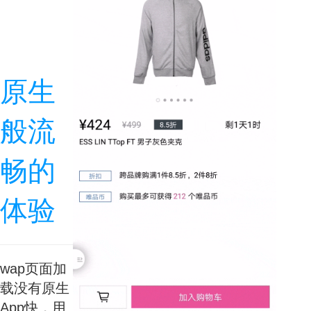
原生
般流
畅的
体验
wap页面加
载没有原生
App快，用