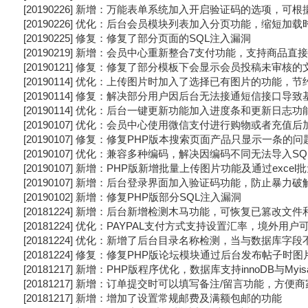
[20190226] 新增：万能表单系统加入开启验证码的选项，可
[20190226] 优化：后台会员模块列表加入分页功能，缩短加载
[20190225] 修复：修复了部分页面的SQL注入漏洞
[20190219] 新增：会员中心重新整合7支付功能，支持商品
[20190121] 修复：修复了部分模板下会显示会员投稿未审核
[20190114] 优化：上传图片时加入了选择已有图片的功能，
[20190114] 修复：解决部分用户因后台无法接通短信接口
[20190114] 优化：后台一键更新功能加入进度条和更新日志功
[20190107] 优化：会员中心使用微信支付进行购物或者充值
[20190107] 修复：修复PHP版本搜索页面产品只显示一条的问
[20190107] 优化：兼容多种编码，解决因编码不同无法导入S
[20190107] 新增：PHP版新增批量上传图片功能及通过exce
[20190107] 新增：后台登录界面加入验证码功能，防止暴力破
[20190102] 新增：修复PHP版部分SQL注入漏洞
[20181224] 新增：后台新增检测木马功能，可恢复已篡改文
[20181224] 优化：PAYPAL支付方式支持设置汇率，境外用
[20181224] 优化：新增了后台目录名称检测，当与数据库字
[20181224] 修复：修复PHP版论坛模块通过后台发布帖子时
[20181217] 新增：PHP版程序优化，数据库支持innoDB与M
[20181217] 新增：订单提交时可以填写备注/留言功能，方便
[20181217] 新增：增加了设置常规邮费及满额包邮的功能