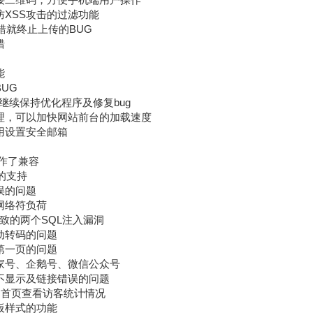
了防XSS攻击的过滤功能
出错就终止上传的BUG
错
能
BUG
，但会继续保持优化程序及修复bug
的清理，可以加快网站前台的加载速度
不用设置安全邮箱
主机作了兼容
议的支持
错误的问题
少网络符负荷
"]导致的两个SQL注入漏洞
自动转码的问题
示第一页的问题
持百家号、企鹅号、微信公众号
图片不显示及链接错误的问题
后台首页查看访客统计情况
模板样式的功能