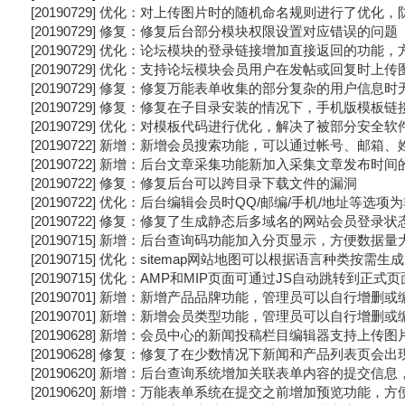
[20190729] 优化：对上传图片时的随机命名规则进行了优化
[20190729] 修复：修复后台部分模块权限设置对应错误的问题
[20190729] 优化：论坛模块的登录链接增加直接返回的功能
[20190729] 优化：支持论坛模块会员用户在发帖或回复时上
[20190729] 修复：修复万能表单收集的部分复杂的用户信息时
[20190729] 修复：修复在子目录安装的情况下，手机版模板
[20190729] 优化：对模板代码进行优化，解决了被部分安全
[20190722] 新增：新增会员搜索功能，可以通过帐号、邮
[20190722] 新增：后台文章采集功能新加入采集文章发布时间
[20190722] 修复：修复后台可以跨目录下载文件的漏洞
[20190722] 优化：后台编辑会员时QQ/邮编/手机/地址等选项
[20190722] 修复：修复了生成静态后多域名的网站会员登录
[20190715] 新增：后台查询码功能加入分页显示，方便数据
[20190715] 优化：sitemap网站地图可以根据语言种类按需生成
[20190715] 优化：AMP和MIP页面可通过JS自动跳转到正式页
[20190701] 新增：新增产品品牌功能，管理员可以自行增删
[20190701] 新增：新增会员类型功能，管理员可以自行增删
[20190628] 新增：会员中心的新闻投稿栏目编辑器支持上传图
[20190628] 修复：修复了在少数情况下新闻和产品列表页会
[20190620] 新增：后台查询系统增加关联表单内容的提交信
[20190620] 新增：万能表单系统在提交之前增加预览功能，