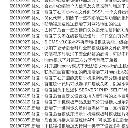
[20191008] 优化：会员中心编辑个人信息及文章投稿时增加
[20191008] 修复：修复了在同步本地文件到OSS时一个文件
[20191008] 优化：优化代码，消除了一些不影响正常功能的报
[20191008] 优化：移动端加速推送新增了对网站地图的推送
[20191008] 优化：去掉了后台一些因接口失效后无法使用的功
[20191008] 修复：修复了关闭在线客服按钮时，打开空白页的
[20190923] 优化：S-CMS v3.0版本不再新增模板及功能
[20190923] 优化：取消了登录后台时对全部模板缓存文件
[20190916] 优化：安装程序时取消了安全邮箱的必填，可以
[20190916] 优化：https模式下对第三方分享代码做了兼容
[20190909] 优化：对开启httponly模式下无法读取cookie的
[20190902] 优化：联系页面百度地图的调用增加了对https协
[20190826] 修复：修复了在开启静态后手机版网站部分链接
[20190826] 优化：百度统计代码可以选择开启或关闭，以减
[20190826] 修复：修复因为未过滤$_SERVER["PHP_SELF
[20190819] 修复：修复后台自定义设置在插入带引号的文本
[20190812] 修复：修复了手机模板产品及新闻分页链接只显
[20190812] 新增：新增了一键同步文章到自媒体平台，支
[20190805] 修复：修复后台模板库演示手机端模板时模板
[20190805] 新增：后台支持接入百度统计API，可以直接在
[20190729] 新增：手机端模板增加支持同一类型下设置多种