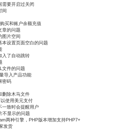
根据需要开启过关闭
时间
直接购买和账户余额充值
的文章的问题
节约图片空间
导致基本设置页面空白的问题
能
后加入了自动跳转
题
QL文件的问题
l批量导入产品功能
解密码
件和删除木马文件
户可以使用美元支付
段不一致时会提醒用户
图片不显示的问题
yisam两种引擎，PHP版本增加支持PHP7+
商家发货