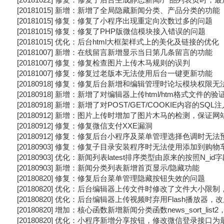
[20181015] 新增：新增了全局隐藏新闻分类、产品分类的功能
[20181015] 修复：修复了小程序出现重定向次数过多的问题
[20181015] 修复：修复了PHP版微信模块接入错误的问题
[20181015] 优化：后台html大框架样式上的美化及链接的优化
[20181007] 新增：在线留言新增显示当日第几条留言的功能
[20181007] 修复：修复检查图片上传木马规则的误判
[20181007] 修复：修复过老版本无法使用后台一键更新功能
[20180918] 修复：修复后台新增和编辑管理时论坛模块权限
[20180918] 新增：新增了对编辑器上传html/htm格式文件的验
[20180918] 新增：新增了对POST/GET/COOKIE内容的S
[20180912] 新增：图片上传时增加了图片木马的检测，保证网
[20180912] 修复：修复微信支付XXE漏洞
[20180912] 修复：修复后台小程序及菜单管理选择色调时无
[20180903] 修复：修复子目录安装程序时无法使用添加到购物
[20180903] 优化：新闻列表latest排序类型由原来的按照N_i
[20180903] 新增：新闻分类列表新增首页显示/隐藏功能
[20180820] 修复：修复后台菜单管理隐藏按钮失效的问题
[20180820] 优化：后台编辑器上传文件时修改了文件大小限制
[20180820] 优化：后台编辑器上传视频时弃用Flash播放器，改
[20180820] 增加：核心函数新增新闻分类函数news_sort_lis
[20180820] 优化：小程序新增分享按钮，修改微信登录接口