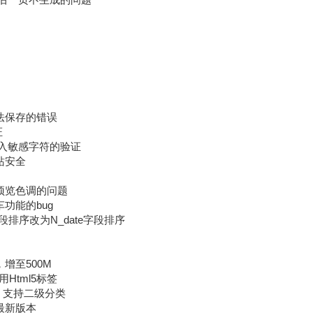
无法保存的错误
证
QL注入敏感字符的验证
站安全
法预览色调的问题
车功能的bug
d字段排序改为N_date字段排序
，增至500M
用Html5标签
t2，支持二级分类
为最新版本