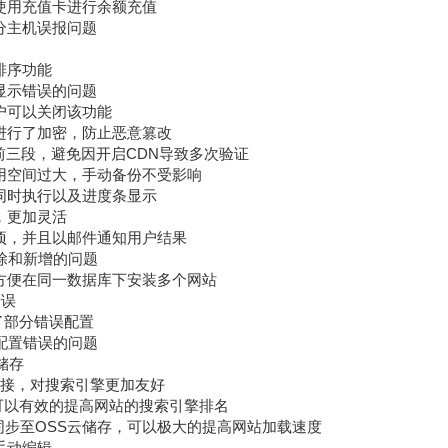
界面使用充值卡进行余额充值
部分主机误报问题
选排序功能
能显示错误的问题
用户可以关闭该功能
额）进行了加密，防止恶意篡改
IP前三段，避免因开启CDN导致多次验证
免占用空间过大，手动备份不受影响
项目同时执行以及进度条显示
填，更加灵活
种选项，并且以邮件通知用户结果
删除和新增的问题
缀，方便在同一数据库下安装多个网站
错误
复了部分错误配置
片配置错误的问题
储存
用a链接，对搜索引擎更加友好
板，可以有效的提高网站的搜索引擎排名
等文件）同步至OSS云储存，可以极大的提高网站加载速度
再手动编辑