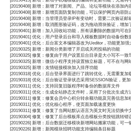
[20190408] 新增：新增了对新闻、产品、论坛等模块在添
[20190408] 新增：新增页面防复制功能，可以保护网页内
[20190408] 新增：当管理员登录IP有变动时，需要二次验
[20190408] 新增：取消图形验证码，改为拖动滑块验证，
[20190401] 新增：加入回收站功能，所有误删除的数据均可
[20190401] 优化：用户登录后台和导入模板数据时自动备
[20190401] 优化：后台富文本编辑器改为Ueditor，功能更加强
[20190325] 新增：新闻分类新增了开启或关闭投稿的功能
[20190325] 修复：修复由于用户设置后台目录是大小写不
[20190325] 新增：微信小程序支持设置独立标题，可不在与
[20190325] 新增：友情链接模块加入排序功能
[20190318] 优化：后台登录界面进行了跳转优化，无需重复加载
[20190318] 优化：后台验证登录状态采用SESSION验证，更
[20190311] 优化：支持回复旧版程序时备份的数据库文件
[20190311] 优化：生成全站静态文件时，采用了分批次生成
[20190311] 修复：修复会员中心积分转余额功能及完善信息
[20190311] 优化：优化核心程序，使页面加载速度更快
[20190311] 修复：修复了当网站默认语言为英文时无法切换
[20190304] 修复：修复了后台模板库点击模板分类按钮跳转
[20190226] 新增：后台数据迁移模块新增网站搬家功能，可
[20190226] 新增：新闻模块招聘功能支持编辑条目标题