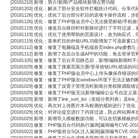
[20181210] 新增：简介/新闻/产品模块新增点赞功能
[20181203] 优化：解决了部分安全软件拦截统计代码、分享
[20181126] 优化：优化了后台部分栏目的选项卡操作流程，
[20181126] 优化：修复了PHP版会员中心无法接受邮箱/手机
[20181119] 优化：修改后台路径时对新路径进行了字符过滤
[20181119] 优化：优化了使用帮助的页面设计，改为响应
[20181119] 优化：菜单栏目的外链URL功能增加了可选新窗
[20181112] 修复：修复了电脑端及手机端首页index.php参数
[20181112] 新增：新增了在后台生成APP的功能，免去登录
[20181105] 修复：修复了后台开启静态后，新增/编辑新闻
[20181029] 修复：修复了搜索页面注册/登录按钮URL错误的问
[20181029] 修复：修复了PHP版会员中心上传头像保存错误的
[20181029] 修复：修复了PHP版在windows环境下无法正
[20181029] 修复：修复了设置子管理员时新闻分类权限调取
[20181029] 修复：修复了PHP版无法新增/编辑公众号自定义
[20181029] 新增：新增了link_sort_list（友链分类列表）及
[20181029] 优化：再次对上传图片木马检测的规则进行了优
[20181029] 优化：对评论提交进行了内容过滤，防止跨站脚本
[20181029] 新增：新增导入模板数据功能，可以在切换模
[20181022] 修复：PHP版后台代码执行漏洞[漏洞编号CVE-2018-
[20181022] 修复：PHP版前台SQL注入漏洞[漏洞编号CVE-2018-
[20181022] 修复：修复了后台生成静态新闻/产品列表页时