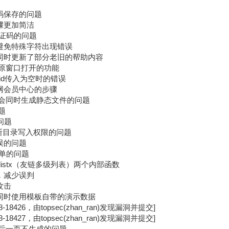
代码保存的问题
步骤更加简洁
验证码的问题
，避免特殊字符出现错误
式，同时更新了部分老旧的帮助内容
口/原窗口打开的功能
S_id传入为空时的错误
官网会员中心的步骤
时不会同时生成静态文件的问题
题
问题
确判断目录写入权限的问题
错误的问题
菜单的问题
link_listx（友链多级列表）两个内部函数
化，减少误判
攻击
板的同时使用模板自带的演示数据
18426，由topsec(zhan_ran)发现漏洞并提交]
18427，由topsec(zhan_ran)发现漏洞并提交]
，最后一页不生成的问题