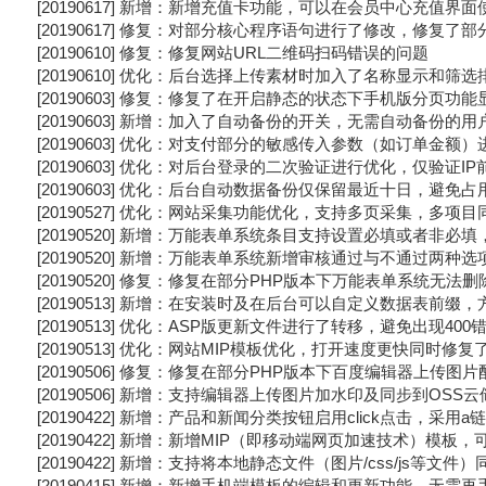
[20190617] 新增：新增充值卡功能，可以在会员中心充值
[20190617] 修复：对部分核心程序语句进行了修改，修复了
[20190610] 修复：修复网站URL二维码扫码错误的问题
[20190610] 优化：后台选择上传素材时加入了名称显示和筛
[20190603] 修复：修复了在开启静态的状态下手机版分页功
[20190603] 新增：加入了自动备份的开关，无需自动备份的
[20190603] 优化：对支付部分的敏感传入参数（如订单金
[20190603] 优化：对后台登录的二次验证进行优化，仅验证
[20190603] 优化：后台自动数据备份仅保留最近十日，避
[20190527] 优化：网站采集功能优化，支持多页采集，多
[20190520] 新增：万能表单系统条目支持设置必填或者非必
[20190520] 新增：万能表单系统新增审核通过与不通过两
[20190520] 修复：修复在部分PHP版本下万能表单系统无法
[20190513] 新增：在安装时及在后台可以自定义数据表前
[20190513] 优化：ASP版更新文件进行了转移，避免出现400
[20190513] 优化：网站MIP模板优化，打开速度更快同时修
[20190506] 修复：修复在部分PHP版本下百度编辑器上传图
[20190506] 新增：支持编辑器上传图片加水印及同步到OSS云
[20190422] 新增：产品和新闻分类按钮启用click点击，采
[20190422] 新增：新增MIP（即移动端网页加速技术）模
[20190422] 新增：支持将本地静态文件（图片/css/js
[20190415] 新增：新增手机端模板的编辑和更新功能，无需