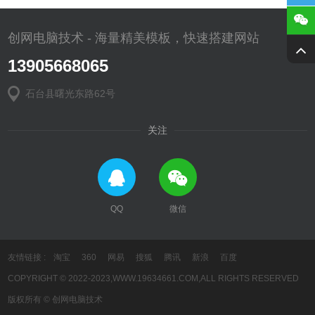
创网电脑技术 - 海量精美模板，快速搭建网站
13905668065
石台县曙光东路62号
关注
QQ
微信
友情链接 :
淘宝
360
网易
搜狐
腾讯
新浪
百度
COPYRIGHT © 2022-2023,WWW.19634661.COM,ALL RIGHTS RESERVED
版权所有 © 创网电脑技术