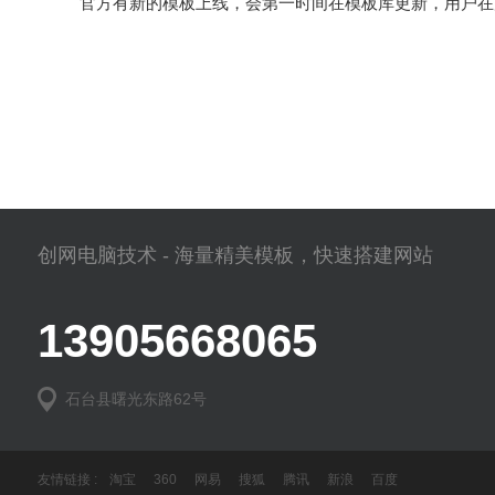
官方有新的模板上线，会第一时间在模板库更新，用户在
创网电脑技术 - 海量精美模板，快速搭建网站
13905668065
石台县曙光东路62号
友情链接 :
淘宝
360
网易
搜狐
腾讯
新浪
百度